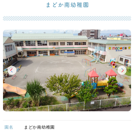
園名
まどか南幼稚園