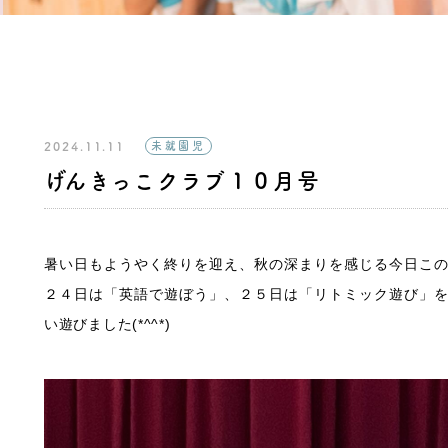
2024.11.11
未就園児
げんきっこクラブ１０月号
暑い日もようやく終りを迎え、秋の深まりを感じる今日こ
２４日は「英語で遊ぼう」、２５日は「リトミック遊び」
い遊びました(*^^*)