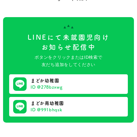
LINEにて未就園児向け
お知らせ配信中
ボタンをクリックまたはID検索で
友だち追加をしてください
まどか幼稚園
ID @278bzxwg
まどか南幼稚園
ID @991bhqsk