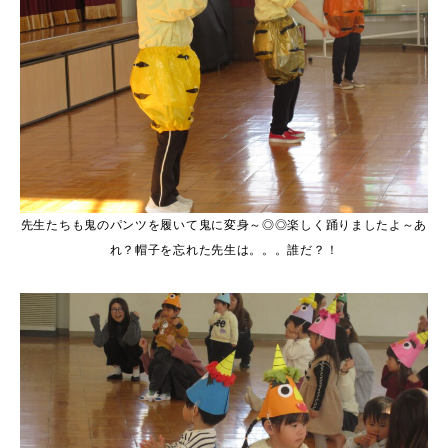
先生たちも鬼のパンツを履いて鬼に変身～◎◎楽しく踊りましたよ～あ
れ？帽子を忘れた先生は。。。誰だ？！