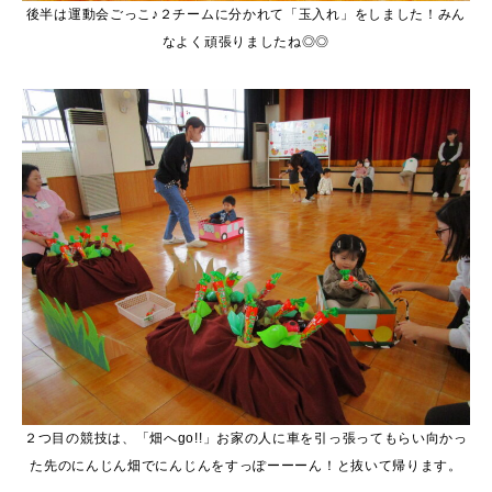
後半は運動会ごっこ♪２チームに分かれて「玉入れ」をしました！みん
なよく頑張りましたね◎◎
２つ目の競技は、「畑へgo!!」お家の人に車を引っ張ってもらい向かっ
た先のにんじん畑でにんじんをすっぽーーーん！と抜いて帰ります。