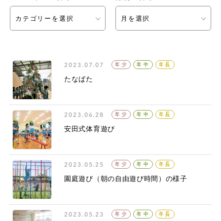
カテゴリーを選択
月を選択
2023.07.07
年少
年中
年長
たなばた
2023.06.28
年少
年中
年長
安田式体育遊び
2023.05.25
年少
年中
年長
園庭遊び（朝の自由遊び時間）の様子
2023.05.23
年少
年中
年長