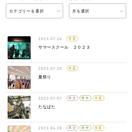
カテゴリーを選択
月を選択
2023.07.26
年長
サマースクール ２０２３
2023.07.20
年長
夏祭り
2023.07.07
年少
年中
年長
たなばた
2023.06.28
年少
年中
年長